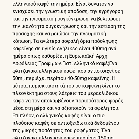
ελληνικού καφέ την ημέρα. Είναι δυνατόν να
ενισχύσει την γνωστική απόδοση, την εγρήγορση
και την πνευματική συγκέντρωση, να βελτιώσει
την ικανότητα συγκέντρωσης και την εστίαση της
προσοχής και να μειώσει την πνευματική
κόπωση. Τα ανώτερα ασφαλή όρια πρόσληψης
καφεΐνης σε υγιείς ενήλικες είναι 400mg ανά
ημέρα όπως καθορίζει η Ευρωπαϊκή Αρχή
Ασφάλειας Τροφίμων.Γιατί ελληνικό καφέ;Ένα
φλιτζανάκι ελληνικού καφέ, που αντιστοιχεί σε
50ml, περιέχει περίπου 40-50mg καφεΐνης. Η
μέτρια περιεκτικότητά του σε καφεΐνη δίνει το
πλεονέκτημα στους λάτρεις του μερακλίδικου
καφέ να τον απολαμβάνουν περισσότερες φορές
μέσα στη μέρα και να αξιοποιούν τα οφέλη του.
Επιπλέον, ο ελληνικός καφές είναι ο πιο
πλούσιος καφές σε αντιοξειδωτικά δεδομένου
της μικρής ποσότητας του ροφήματος. Ένα
φλιτζανάκι ελληνικού καφέ περιέχει 150mg