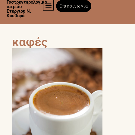
Γαστρεντερολογικό
Επικοινωνία
ιατρείο
Στέργιου Ν.
Κουβαρά
καφές