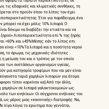
ον αφορά τα τυριά οι περιεκτικότητες σε
ν, τις εδαφικές και κλιματικές συνθήκες, τη
ρεται στο προϊόν όπου το λίπος του έχει
ιποπεριεκτικότητας. Έτσι για παράδειγμα, ένα
ν μπορεί να έχει μόλις 10% λιπαρά. Ο
ίναι δόκιμο να διαβάζει την ετικέτα και να
 ξηρού».Λιποπεριεκτικότητα επί % της ξηρής
ναι <60% και ≥45%Μέσης: εάν το λίπος επι
ρού είναι <10%Τα λιπαρά και η ποσότητα νερού
ση, το άρωμα, τις μηχανικές ιδιότητες
, η μείωση του και ο τρόπος με τον οποίο
 και των συστάσεων οργανισμών υγείας,
ύν μια κατηγορία τροφίμων που ναι μεν είναι
ι εύγευστα τυριά χαμηλών λιπαρών για άτομα
φοροι τύποι καρκίνου κα).Από την άλλη,
ση χαμηλών σε λιπαρά γαλακτοκομικών ως
ολο των ενηλίκων. Οι σύγχρονοι ενήλικες του
, ως μέρος μιας «κανονικής» διατροφής. Να,
Με λίγα λόγια το ερώτημα που γεννάται,