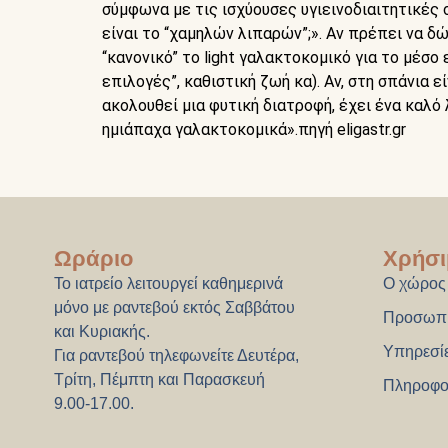
σύμφωνα με τις ισχύουσες υγιεινοδιαιτητικές σ
είναι το “χαμηλών λιπαρών”;». Αν πρέπει να δ
“κανονικό” το light γαλακτοκομικό για το μέσ
επιλογές”, καθιστική ζωή κα). Αν, στη σπάνια 
ακολουθεί μια φυτική διατροφή, έχει ένα καλό 
ημιάπαχα γαλακτοκομικά».πηγή eligastr.gr
Ωράριο
Χρήσι
Το ιατρείο λειτουργεί καθημερινά
Ο χώρος
μόνο με ραντεβού εκτός Σαββάτου
Προσωπ
και Κυριακής.
Υπηρεσί
Για ραντεβού τηλεφωνείτε Δευτέρα,
Τρίτη, Πέμπτη και Παρασκευή
Πληροφο
9.00-17.00.