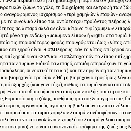
 1,5-2% περιεκτικότητα (ημιάπαχο) ή περίπου 0% (άπαχο).Όσ
γροτικών ζώων, το γάλα, τη διαχείριση και εκτροφή των ζώω
ς αναγραφόμενος ισχυρισμός «τυρί χαμηλών λιπαρών» αναφέ
 με το συνολικό λίπος του αντίστοιχου προϊόντος πλήρους λ
κότητας σε λιπαρά αλλά αν είναι κίτρινο τυρί χαμηλών λιπαρώ
τά μόνο την ένδειξη «μειωμένο λίπος» ή «light» στα τυριά. Ε
 οποία τις περισσότερες φορές περιγράφεται έως «λίπος επί
ος επι ξηρού είναι ≥60%Πλήρους: εάν το λίπος επί ξηρού εί
ος επί ξηρού είναι <25% και ≥10%Άπαχο: εάν το λίπος επί ξη
ητα των τυριών. Ειδικά τα λιπαρά, επειδή επηρεάζουν τη γεύ
οσκόλληση, συνεκτικότητα κ.α.) και την εμφάνιση των τυριών
 και βιομηχανία τροφίμων. Ήδη η βιομηχανία τροφίμων, λόγω
υριά εξαρχής («εκ γενετής»), καθώς τα τυριά γενικά αποτελο
αρή. Είναι σπουδαίο σήμερα να υπάρχουν καλής ποιότητας κα
ς, θεραπεία κορτιζόλης, παθήσεις ήπατος & παγκρέατος, διά
γαλύτερους οργανισμούς υγείας συμβουλεύουν την κατανάλω
κτοκομικά και τα τυριά χαμηλών λιπαρών ενδιαφέρουν το σύν
 καλούνται να καταναλώνουν χαμηλά σε λιπαρά γαλακτοκομικά
αλακτοκομικά) να είναι τα «κανονικά» τρόφιμα της ζωής μας.