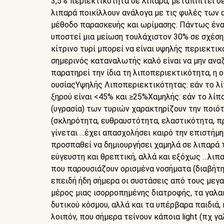
3,5% περιεκτικότητα σε λιπαρά, μεταπίπτει σε
λιπαρά ποικίλλουν ανάλογα με τις φυλές των α
μέθοδο παρασκευής και ωρίμασης. Πάντως ένα
υποστεί μια μείωση τουλάχιστον 30% σε σχέση
κίτρινο τυρί μπορεί να είναι υψηλής περιεκτι
σημερινός καταναλωτής καλό είναι να μην αναζη
παρατηρεί την ίδια τη λιποπεριεκτικότητα, η
ουσίαςΥψηλής Λιποπεριεκτικότητας: εάν το λίπ
ξηρού είναι <45% και ≥25%Χαμηλής: εάν το λίπ
(υγρασία) των τυριών χαρακτηρίζουν την ποιότ
(σκληρότητα, ευθραυστότητα, ελαστικότητα, πρ
γίνεται …έχει απασχολήσει καιρό την επιστήμη
προσπαθεί να δημιουργήσει χαμηλά σε λιπαρά τ
εύγευστη και θρεπτική, αλλά και εξόχως …λιπ
που παρουσιάζουν ορισμένα νοσήματα (διαβήτη
επειδή ήδη σήμερα οι συστάσεις από τους με
μέρος μιας ισορροπημένης διατροφής, τα γαλα
δυτικού κόσμου, αλλά και τα υπέρβαρα παιδιά,
λοιπόν, που σήμερα τείνουν κάποια light (πχ γ