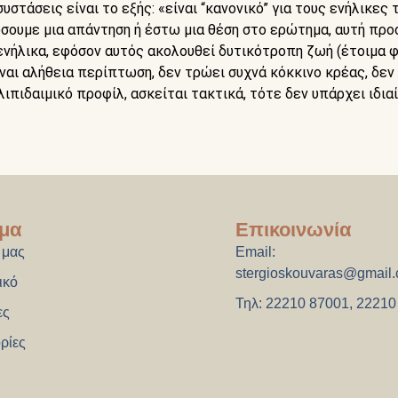
υστάσεις είναι το εξής: «είναι “κανονικό” για τους ενήλικες 
ώσουμε μια απάντηση ή έστω μια θέση στο ερώτημα, αυτή προσ
ο ενήλικα, εφόσον αυτός ακολουθεί δυτικότροπη ζωή (έτοιμα
είναι αλήθεια περίπτωση, δεν τρώει συχνά κόκκινο κρέας, δε
λιπιδαιμικό προφίλ, ασκείται τακτικά, τότε δεν υπάρχει ιδι
μα
Επικοινωνία
 μας
Email:
stergioskouvaras@gmail
ικό
Τηλ: 22210 87001, 22210
ες
ρίες