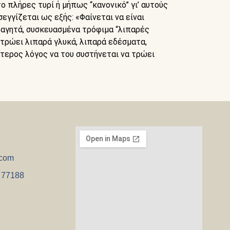
το πλήρες τυρί ή μήπως “κανονικό” γι’ αυτούς
εγγίζεται ως εξής: «Φαίνεται να είναι
 φαγητά, συσκευασμένα τρόφιμα “λιπαρές
ν τρώει λιπαρά γλυκά, λιπαρά εδέσματα,
αίτερος λόγος να του συστήνεται να τρώει
.com
 77188