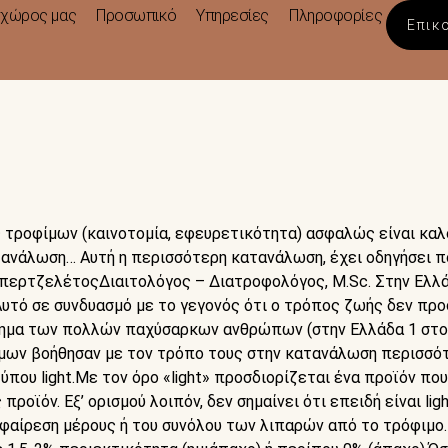
 χώρος μας
Προσωπικό
Υπηρεσίες
Πληροφορίες
Επικ
ς τροφίμων (καινοτομία, εφευρετικότητα) ασφαλώς είναι κα
ανάλωση… Αυτή η περισσότερη κατανάλωση, έχει οδηγήσει π
ερτζελέτοςΔιαιτολόγος – Διατροφολόγος, M.Sc. Στην Ελλάδ
Αυτό σε συνδυασμό με το γεγονός ότι ο τρόπος ζωής δεν προ
ημα των πολλών παχύσαρκων ανθρώπων (στην Ελλάδα 1 στου
φίμων βοήθησαν με τον τρόπο τους στην κατανάλωση περισσότ
ύπου light.Με τον όρο «light» προσδιορίζεται ένα προϊόν που 
προϊόν. Εξ’ ορισμού λοιπόν, δεν σημαίνει ότι επειδή είναι li
φαίρεση μέρους ή του συνόλου των λιπαρών από το τρόφιμο. 